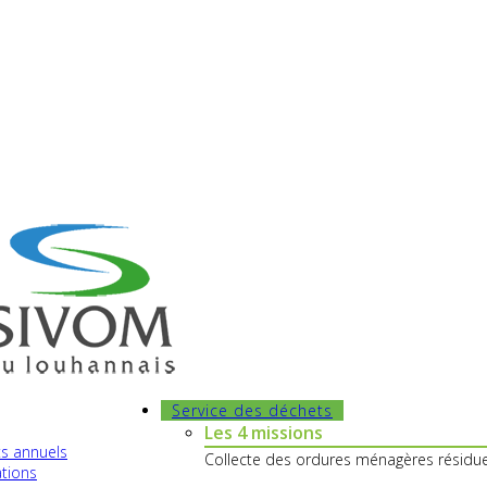
BRANGES
tact mail
I
03 85 76 09 40
I Z.I. des Marosses -
71500 BRAN
Contact mail
I 03 85 76 09 40
t
réduisons nos déchets
protégeon
Service des déchets
Les 4 missions
s annuels
Collecte des ordures ménagères résidue
ations