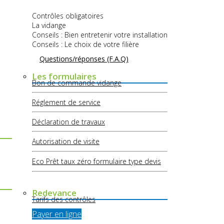
Contrôles obligatoires
La vidange
Conseils : Bien entretenir votre installation
Conseils : Le choix de votre filière
Questions/réponses (F.A.Q)
Les formulaires
Bon de commande vidange
Réglement de service
Déclaration de travaux
Autorisation de visite
Eco Prêt taux zéro formulaire type devis
Redevance
Tarifs des contrôles
Payer en ligne