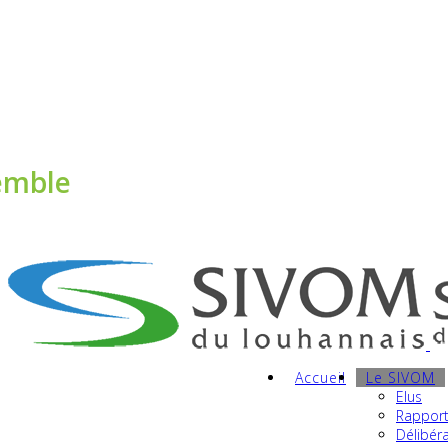
Contact mail
I
03 85 76 09 40
I Z.I. des Marosses -
71500 
Con
emble
protégeons l’environnemen
Accueil
Le SIVOM
Elus
Rapport
Délibér