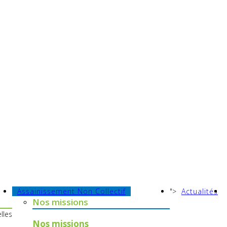
GES
s la ressource en eau
Assainissement Non Collectif
">
Actualités
Nos missions
lles
Nos missions