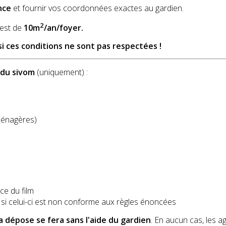
nce
et fournir vos coordonnées exactes au gardien.
2
 est de
10m
/an/foyer.
si ces conditions ne sont pas respectées !
 du sivom
(uniquement) :
 ménagères)
ce du film
 si celui-ci est non conforme aux règles énoncées
la dépose se fera sans l'aide du gardien
. En aucun cas, les a