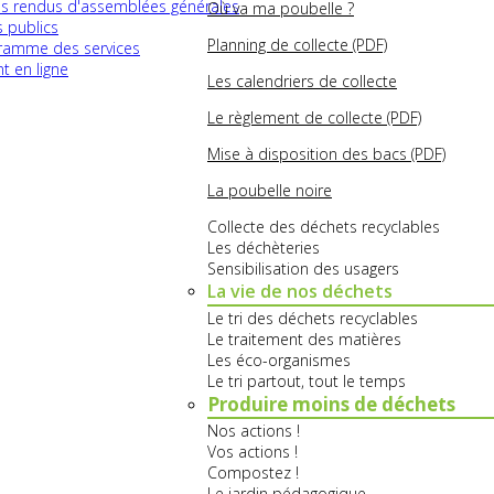
 rendus d'assemblées générales
Où va ma poubelle ?
 publics
Planning de collecte (PDF)
ramme des services
t en ligne
Les calendriers de collecte
Le règlement de collecte (PDF)
Mise à disposition des bacs (PDF)
La poubelle noire
Collecte des déchets recyclables
Les déchèteries
Sensibilisation des usagers
La vie de nos déchets
Le tri des déchets recyclables
Le traitement des matières
Les éco-organismes
Le tri partout, tout le temps
Produire moins de déchets
Nos actions !
Vos actions !
Compostez !
Le jardin pédagogique