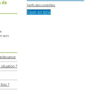
s de
Tarifs des contrôles
Payer en ligne
ue
en sers
 redevance
situation ?
fois ?