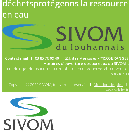
déchets
protégeons la ressource
en eau
Contact mail
I 03 85 76 09 40 I Z.I. des Marosses -
71500 BRANGES
Horaires d’ouverture des bureaux du SIVOM :
Lundi au jeudi : 08h00-12h00 et 13h30-17h00 . Vendredi 8h00-12h00 et
13h30-16h00
Copyright © 2020 SIVOM, tous droits réservés
I
Mentions légales
I
www.valcke.fr