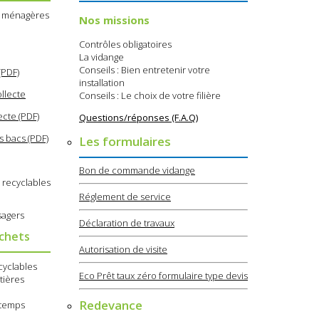
s ménagères
Nos missions
Contrôles obligatoires
La vidange
Conseils : Bien entretenir votre
(PDF)
installation
llecte
Conseils : Le choix de votre filière
ecte (PDF)
Questions/réponses (F.A.Q)
s bacs (PDF)
Les formulaires
Bon de commande vidange
 recyclables
Réglement de service
sagers
Déclaration de travaux
échets
Autorisation de visite
cyclables
Eco Prêt taux zéro formulaire type devis
tières
Redevance
e temps