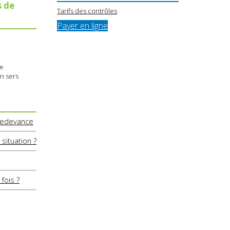
s de
Tarifs des contrôles
Payer en ligne
ue
en sers
 redevance
situation ?
fois ?