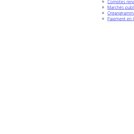
Comptes rend
Marchés publ
Organigramme
Paiement en l