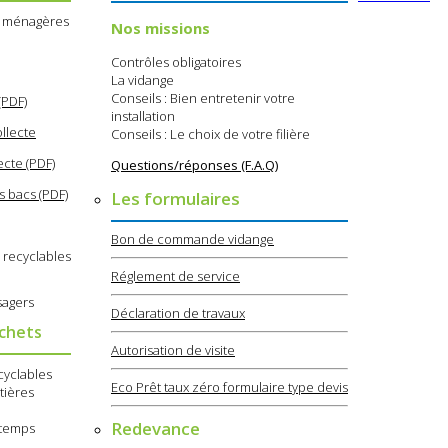
s ménagères
Nos missions
Contrôles obligatoires
La vidange
Conseils : Bien entretenir votre
(PDF)
installation
llecte
Conseils : Le choix de votre filière
ecte (PDF)
Questions/réponses (F.A.Q)
s bacs (PDF)
Les formulaires
Bon de commande vidange
 recyclables
Réglement de service
sagers
Déclaration de travaux
échets
Autorisation de visite
cyclables
Eco Prêt taux zéro formulaire type devis
tières
Redevance
e temps