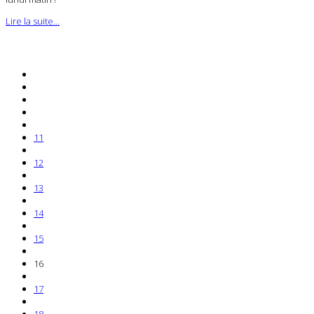
Lire la suite...
11
12
13
14
15
16
17