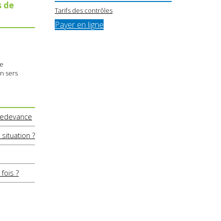
s de
Tarifs des contrôles
Payer en ligne
ue
en sers
 redevance
situation ?
fois ?