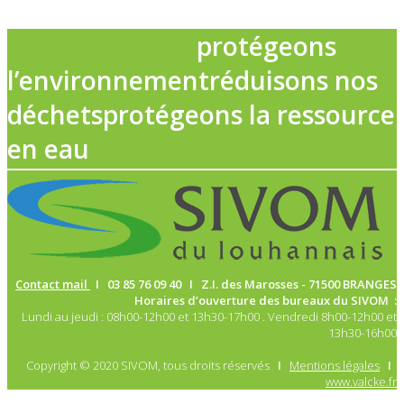
Tous ensemble
protégeons
l’environnement
réduisons nos
déchets
protégeons la ressource
en eau
Contact mail
I 03 85 76 09 40 I Z.I. des Marosses -
71500 BRANGES
Horaires d’ouverture des bureaux du SIVOM :
Lundi au jeudi : 08h00-12h00 et 13h30-17h00 . Vendredi 8h00-12h00 et
13h30-16h00
Copyright © 2020 SIVOM, tous droits réservés
I
Mentions légales
I
www.valcke.fr